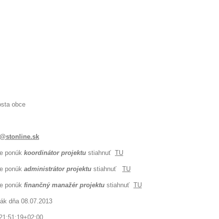
osta obce
@stonline.sk
ie ponúk
koordinátor projektu
stiahnuť
TU
ie ponúk
administrátor projektu
stiahnuť
TU
ie ponúk
finančný manažér projektu
stiahnuť
TU
dák dňa 08.07.2013
21:51:19+02:00