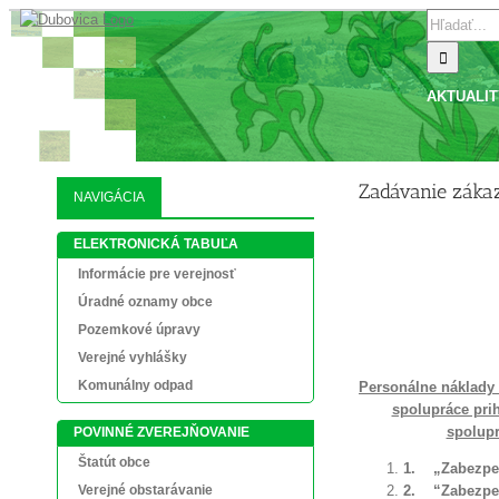
Skip
Search
to
for:
content
AKTUALIT
Zadávanie zákaz
NAVIGÁCIA
ELEKTRONICKÁ TABUĽA
Informácie pre verejnosť
Úradné oznamy obce
Pozemkové úpravy
Verejné vyhlášky
Komunálny odpad
Personálne náklady 
spolupráce pri
spolupr
POVINNÉ ZVEREJŇOVANIE
Štatút obce
1.
„
Zabezpeč
2.
“Zabezpeč
Verejné obstarávanie