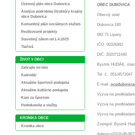
Územný plán obce Dubovica
OBEC DUBOVICA
Analýza podrobnej štruktúry krajiny
Obecný úrad
obce Dubovica
Komunitný plán sociálnych služieb
Dubovica 190
Realizované projekty
082 71 Lipany
Stavebný zákon od 1.4.2025
IČO: 00326992
Tlačivá
DIČ: 2020711440
ŽIVOT V OBCI
Bystrík HUDÁK, star
Zahrajte mi túto
Tel. č.: 051/4572047
Kalendár
Aktuálne športové podujatia
E-mail:
ocudubovica
Aktuálne kultúrne podujatia
Výzva na predkladan
Kam za športom
Výzva na predkladan
Podnikatelia a služby
Výzva na predkladan
KRONIKA OBCE
Zverejnil: Bystrík Hu
Kronika obce
dubovica
2018-08-06T