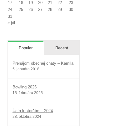
17
18
19
20
21
22
23
24
25
26
27
28
29
30
31
« júl
Popular
Recent
Prenájom obecnej chaty – Kamila
5. januára 2018
Bowling 2025
15. februára 2025
Úcta k starším – 2024
28. októbra 2024