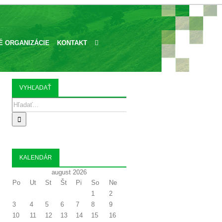
 ORGANIZÁCIE
KONTAKT
VYHĽADAŤ
Search
for:
KALENDÁR
august 2026
Po
Ut
St
Št
Pi
So
Ne
1
2
3
4
5
6
7
8
9
10
11
12
13
14
15
16