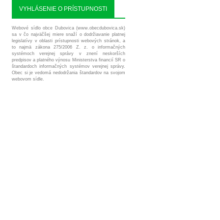
VYHLÁSENIE O PRÍSTUPNOSTI
Webové sídlo obce Dubovica (www.obecdubovica.sk)
sa v čo najväčšej miere snaží o dodržiavanie platnej
legislatívy v oblasti prístupnosti webových stránok, a
to najmä zákona 275/2006 Z. z. o informačných
systémoch verejnej správy v znení neskorších
predpisov a platného výnosu Ministerstva financií SR o
štandardoch informačných systémov verejnej správy.
Obec si je vedomá nedodržania štandardov na svojom
webovom sídle.