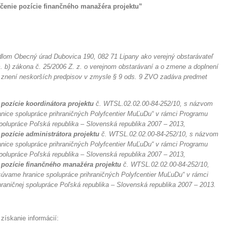
čenie pozície finančného manažéra projektu”
lom Obecný úrad Dubovica 190, 082 71 Lipany ako verejný obstarávateľ
. b) zákona č. 25/2006 Z. z. o verejnom obstarávaní a o zmene a doplnení
 znení neskorších predpisov v zmysle § 9 ods. 9 ZVO zadáva predmet
pozície koordinátora projektu
č. WTSL.02.02.00-84-252/10, s názvom
nice spolupráce prihraničných Polyfcentier MuĽuDu“ v rámci Programu
polupráce Poľská republika – Slovenská republika 2007 – 2013,
pozície administrátora projektu
č. WTSL.02.02.00-84-252/10, s názvom
nice spolupráce prihraničných Polyfcentier MuĽuDu“ v rámci Programu
polupráce Poľská republika – Slovenská republika 2007 – 2013,
 pozície finančného manažéra projektu
č. WTSL.02.02.00-84-252/10,
úvame hranice spolupráce prihraničných Polyfcentier MuĽuDu“ v rámci
aničnej spolupráce Poľská republika – Slovenská republika 2007 – 2013.
získanie informácií: