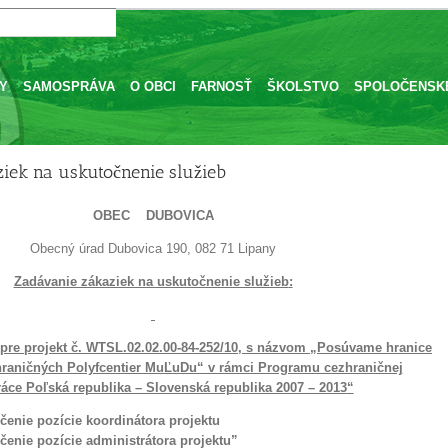
Y
SAMOSPRÁVA
O OBCI
FARNOSŤ
ŠKOLSTVO
SPOLOČENSKÉ
iek na uskutočnenie služieb
OBEC DUBOVICA
Obecný úrad Dubovica 190, 082 71 Lipany
Zadávanie zákaziek na uskutočnenie služieb
:
pre projekt č. WTSL.02.02.00-84-252/10, s názvom „Posúvame hranice
hraničných Polyfcentier MuĽuDu“ v rámci Programu cezhraničnej
áce Poľská republika – Slovenská republika 2007 – 2013
“
enie pozície koordinátora projektu
enie pozície administrátora projektu”