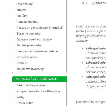
3.
„
Zabezpe
Objednávky
Zmluvy
Faktúry
Ponuka majetku
Obec Dubovica so síd
Postup pri zverejňovaní informácií
podľa § 6 ods. 1 písm
Správne poplatky
niektorých zákonov v
Ochrana osobných údajov
zákazky:
Životné prostredie
zabezpečenie 
Všeobecné záväzné nariadenia
„Posúvame hra
Rozpočet obce
cezhraničnej s
zabezpečenie 
Dotácie
„Posúvame hra
Majetkové transfery
cezhraničnej s
zabezpečenie
NEPOVINNÉ ZVEREJŇOVANIE
s názvom „Pos
Elektronické podanie
Programu cezhr
Program rozvoja obce Dubovica
Voľby
Kontaktné miesto pre 
Referendum