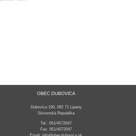
OBEC DUBOVICA
Dubovica 190, 082 71 Lipany
Slovenská Republika
Tel.: 051/4572047
Fax: 051/4572047
Email: info@obecdubovica.sk