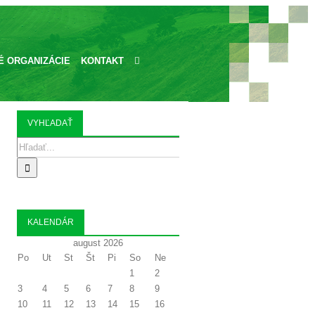
 ORGANIZÁCIE
KONTAKT
VYHĽADAŤ
Search
for:
KALENDÁR
august 2026
Po
Ut
St
Št
Pi
So
Ne
1
2
3
4
5
6
7
8
9
10
11
12
13
14
15
16