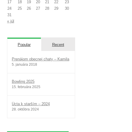
17
18
19
20
21
22
23
24
25
26
27
28
29
30
31
« júl
Popular
Recent
Prenájom obecnej chaty – Kamila
5. januára 2018
Bowling 2025
15. februára 2025
Úcta k starším – 2024
28. októbra 2024