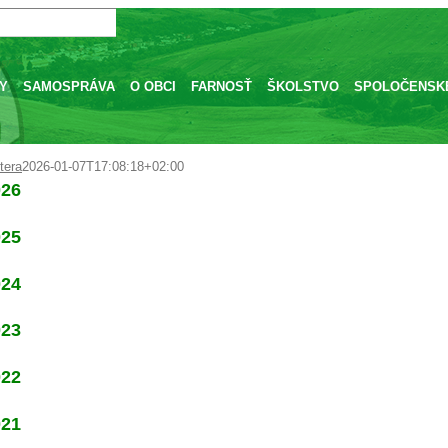
Y
SAMOSPRÁVA
O OBCI
FARNOSŤ
ŠKOLSTVO
SPOLOČENSKÉ
tera
2026-01-07T17:08:18+02:00
026
025
024
023
022
021