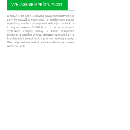
VYHLÁSENIE O PRÍSTUPNOSTI
Webové sídlo obce Dubovica (www.obecdubovica.sk)
sa v čo najväčšej miere snaží o dodržiavanie platnej
legislatívy v oblasti prístupnosti webových stránok, a
to najmä zákona 275/2006 Z. z. o informačných
systémoch verejnej správy v znení neskorších
predpisov a platného výnosu Ministerstva financií SR o
štandardoch informačných systémov verejnej správy.
Obec si je vedomá nedodržania štandardov na svojom
webovom sídle.