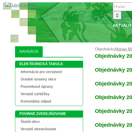
Skip
Search
to
for:
content
AKTUALIT
Objednávky
Marian Mi
NAVIGÁCIA
Objednávky 2
ELEKTRONICKÁ TABUĽA
Objednávky 2
Informácie pre verejnosť
Úradné oznamy obce
Objednávky 2
Pozemkové úpravy
Verejné vyhlášky
Objednávky 2
Komunálny odpad
Objednávky 2
POVINNÉ ZVEREJŇOVANIE
Štatút obce
Objednávky 2
Verejné obstarávanie