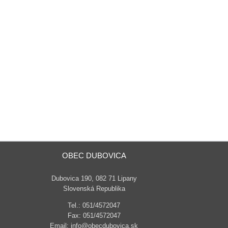
OBEC DUBOVICA
Dubovica 190, 082 71 Lipany
Slovenská Republika
Tel.: 051/4572047
Fax: 051/4572047
Email: info@obecdubovica.sk