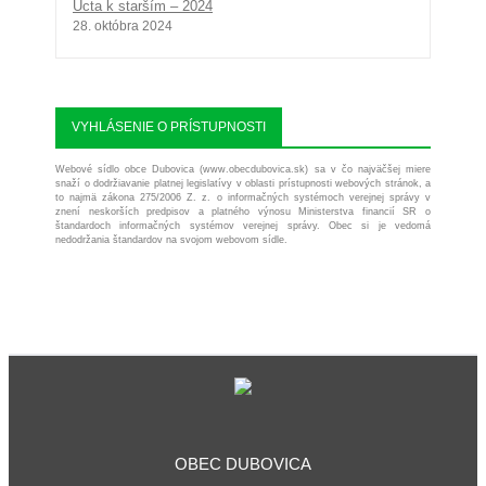
Úcta k starším – 2024
28. októbra 2024
VYHLÁSENIE O PRÍSTUPNOSTI
Webové sídlo obce Dubovica (www.obecdubovica.sk) sa v čo najväčšej miere
snaží o dodržiavanie platnej legislatívy v oblasti prístupnosti webových stránok, a
to najmä zákona 275/2006 Z. z. o informačných systémoch verejnej správy v
znení neskorších predpisov a platného výnosu Ministerstva financií SR o
štandardoch informačných systémov verejnej správy. Obec si je vedomá
nedodržania štandardov na svojom webovom sídle.
OBEC DUBOVICA