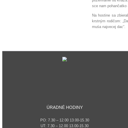
požehnanie od kňaza. K
sce nam pohančatko a
Na hostine sa zbieral
krstným rodičom: „Da
muśa najvecej dac“.
ÚRADNÉ HODINY
PO: 7.30 – 12.00 13.00-15.30
UT: 7.30 – 12.00 13.00-15.30