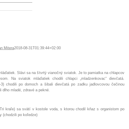
Y
SAMOSPRÁVA
O OBCI
FARNOSŤ
ŠKOLSTVO
SPOLOČENSKÉ
an Mitera
2018-08-31T01:39:44+02:00
láďatiek. Slávi sa na štvrtý vianočný sviatok. Je to pamiatka na chlapcov
som. Na sviatok mláďatiek chodili chlapci „mladzenkovac“ dievčatá.
-3) chodili po domoch a šibali dievčatá po zadku jadlovcovou čečinou
li dlho mladé, zdravé a pekné.
Tri kraľe) sa svätí v kostole voda, s ktorou chodil kňaz s organistom po
 (chodzili po koľedze)