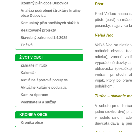
Územný plán obce Dubovica
Pôst
Analýza podrobnej štruktúry krajiny
Pred Veľkou nocou sa
obce Dubovica
pôste (pust) sa mäso
Komunitný plán sociálnych služieb
pesničky. najprv ku k
Realizované projekty
Veľká Noc
Stavebný zákon od 1.4.2025
Veľká Noc sa niesla 
Tlačivá
rodinách chystali tra
mlieka), varené vaj
ŽIVOT V OBCI
vyparádené dievky a 
Zahrajte mi túto
oblievačka (olivačka
Kalendár
vedrami pri studni, a
Aktuálne športové podujatia
vojak, ktorý bol práv
pohárikom.
Aktuálne kultúrne podujatia
Kam za športom
Turíce – stavanie m
Podnikatelia a služby
V sobotu pred Turíca
jednu dievku dve) pri
KRONIKA OBCE
v nedeľu ráno mláde
Kronika obce
dievčatá dávali aj pe