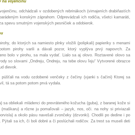
 na vojenčinu
 vojenčinu, odchádzali v ozdobených rebrinákoch (vimajeních drabiňastích
arádeným konským záprahom. Odprevádzali ich rodičia, všetci kamaráti,
 za spevu smutným vojenských pesničiek a odobierok.
nu
pirohy, do ktorých sa namiesto plnky vložili (polipkali) papieriky s menami
otom pirohy varili a dávali pozor, ktorý vyplýva prvý napovrch. Za
no bolo v pirohu, sa mala vydať. Lialo sa aj olovo. Roztavené olovo sa
vody so slovami „Ondreju, Ondreju, na tebe olovu ľeju“ Vytvorené obrazce
ud dievok.
 púšťali na vodu ozdobené venčeky z čečiny (vjanki s čačini) Ktorej sa
il, tá sa potom potom prvá vydala.
) sa obliekali mládenci do prevráteného kožucha (guba), z baranej kože si
 (maškaru) a rôzne ju pomaľovali – jazyk, nos, oči. na nohy si priviazali
orvisla) a okolo pásu navešali zvončeky (dzvonki). Chodili po dedine i po
. Pýtali sa ich, či boli dobré a či poslúchali rodičov. Za trest sa museli deti