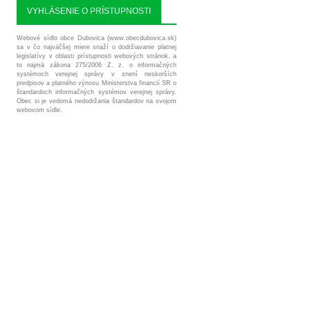
VYHLÁSENIE O PRÍSTUPNOSTI
Webové sídlo obce Dubovica (www.obecdubovica.sk)
sa v čo najväčšej miere snaží o dodržiavanie platnej
legislatívy v oblasti prístupnosti webových stránok, a
to najmä zákona 275/2006 Z. z. o informačných
systémoch verejnej správy v znení neskorších
predpisov a platného výnosu Ministerstva financií SR o
štandardoch informačných systémov verejnej správy.
Obec si je vedomá nedodržania štandardov na svojom
webovom sídle.