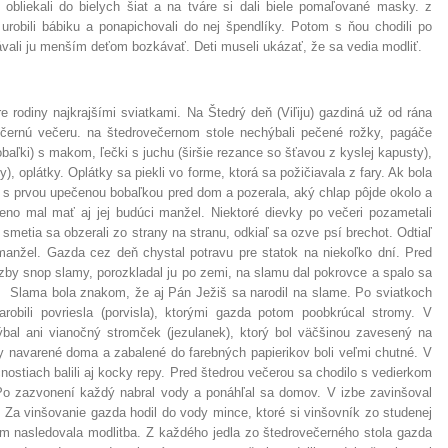
 obliekali do bielych šiat a na tváre si dali biele pomaľované masky. z
 urobili bábiku a ponapichovali do nej špendlíky. Potom s ňou chodili po
vali ju menším deťom bozkávať. Deti museli ukázať, že sa vedia modliť.
re rodiny najkrajšími sviatkami. Na Štedrý deň (Viľiju) gazdiná už od rána
ečernú večeru. na štedrovečernom stole nechýbali pečené rožky, pagáče
obaľki) s makom, ľečki s juchu (širšie rezance so šťavou z kyslej kapusty),
), oplátky. Oplátky sa piekli vo forme, ktorá sa požičiavala z fary. Ak bola
 s prvou upečenou bobaľkou pred dom a pozerala, aký chlap pôjde okolo a
no mal mať aj jej budúci manžel. Niektoré dievky po večeri pozametali
 smetia sa obzerali zo strany na stranu, odkiaľ sa ozve psí brechot. Odtiaľ
 manžel. Gazda cez deň chystal potravu pre statok na niekoľko dní. Pred
zby snop slamy, porozkladal ju po zemi, na slamu dal pokrovce a spalo sa
. Slama bola znakom, že aj Pán Ježiš sa narodil na slame. Po sviatkoch
robili povriesla (porvisla), ktorými gazda potom poobkrúcal stromy. V
bal ani vianočný stromček (jezulanek), ktorý bol väčšinou zavesený na
ky navarené doma a zabalené do farebných papierikov boli veľmi chutné. V
stiach balili aj kocky repy. Pred štedrou večerou sa chodilo s vedierkom
Po zazvonení každý nabral vody a ponáhľal sa domov. V izbe zavinšoval
 Za vinšovanie gazda hodil do vody mince, ktoré si vinšovník zo studenej
m nasledovala modlitba. Z každého jedla zo štedrovečerného stola gazda