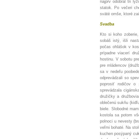
najprv odobral tri l
statok. Po večeri cho
sväté omše, ktoré za
Svadba
Kto si koho zoberie,
sobáš istý, išli na
počas ohlášok v kost
prípadne viacerí dr
hostinu. V sobotu pr
pre mládencov (družbo
sa v nedeľu poobede.
odprevádzali so spe
poprosiť rodičov o
sprevádzala cigánska
družičky a družbovia
oblečenú sukňu (kidľu
biele. Slobodné mami
kostola sa potom vš
polnoci u nevesty (br
veľmi bohaté. Na stol
kuchen posýpaný cukr