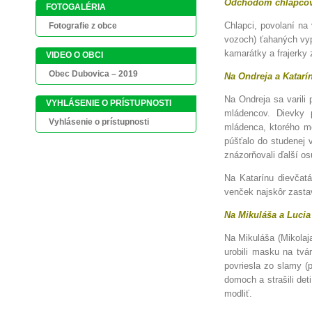
Odchodom chlapcov
FOTOGALÉRIA
Chlapci, povolaní na
Fotografie z obce
vozoch) ťahaných vyp
kamarátky a frajerky
VIDEO O OBCI
Obec Dubovica – 2019
Na Ondreja a Katarí
Na Ondreja sa varili 
VYHLÁSENIE O PRÍSTUPNOSTI
mládencov. Dievky p
Vyhlásenie o prístupnosti
mládenca, ktorého me
púšťalo do studenej 
znázorňovali ďalší os
Na Katarínu dievčatá
venček najskôr zastav
Na Mikuláša a Lucia
Na Mikuláša (Mikolaja
urobili masku na tvár
povriesla zo slamy (p
domoch a strašili deti
modliť.