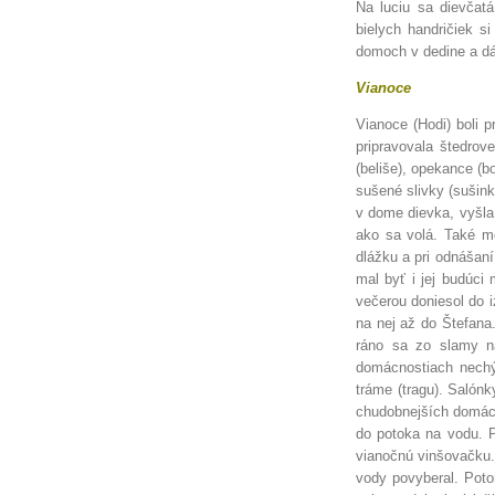
Na luciu sa dievčatá
bielych handričiek si
domoch v dedine a dá
Vianoce
Vianoce (Hodi) boli p
pripravovala štedrov
(beliše), opekance (b
sušené slivky (sušinky
v dome dievka, vyšla
ako sa volá. Také me
dlážku a pri odnášaní
mal byť i jej budúci
večerou doniesol do i
na nej až do Štefana
ráno sa zo slamy na
domácnostiach nechý
tráme (tragu). Salón
chudobnejších domácno
do potoka na vodu. 
vianočnú vinšovačku.
vody povyberal. Poto