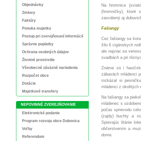
Objednávky
Na hromnice (sviat
(hromničky), ktoré
Zmluvy
zasvätený aj dubovick
Faktúry
Fašiangy
Ponuka majetku
Postup pri zverejňovaní informácií
Cez fašiangy sa kona
Správne poplatky
žilo 6 cigánskych rod
ale najviac sa venova
Ochrana osobných údajov
svadbách a pri rôznych
Životné prostredie
Všeobecné záväzné nariadenia
Známe sú i hasičské
zábavách mládenci pob
Rozpočet obce
rozkázal si pesničk
Dotácie
mládenci z okolitých 
Majetkové transfery
Na fašiangy sa piekol
mládenec s ozdobenou
NEPOVINNÉ ZVEREJŇOVANIE
počas sprievodu celo
Elektronické podanie
(zajdy) buchty a ro
Program rozvoja obce Dubovica
Spievajúc litánie lo
občerstvením a muzi
Voľby
dome.
Referendum