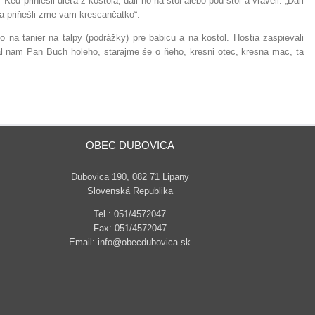
eď priniesli dieťa z kostola, dali ho na stôl alebo pod stôl a vraveli: „Daľi
 priňeśli zme vam krescančatko“.
o na tanier na talpy (podrážky) pre babicu a na kostol. Hostia zaspievali
l nam Pan Buch holeho, starajme śe o ňeho, kresni otec, kresna mac, ta
OBEC DUBOVICA
Dubovica 190, 082 71 Lipany
Slovenská Republika
Tel.: 051/4572047
Fax: 051/4572047
Email: info@obecdubovica.sk