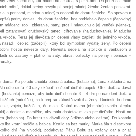
dy ženy začali chystať mladú na cestu aj s perinkami. Do perín dali malé
 nich odísť, dokiaľ periny nevýkupil svojej mladej žienke ženích peniazmi.
ia aj s perinami, mladou a mladým odobrali do domu ženícha. So spevom a
epše) periny doniesli do domu ženícha, kde prebiehalo čepenie (čepoviny)
 mládenci robili zbieranie, party, prosili mladuchu o jej venček (vjanek),
li zatancovať družbovský tanec, cifrovanie (hajduchovanie). Mladucha
 vrkoče. Teraz jej dievčatá pri čepení vlasy zaplietli do jedného vrkoča,
a nasadili čepiec (začepili), ktorý bol symbolom vydatej ženy. Po čepení
adobní hostia neveste dary. Nevesta sedela na stoličke s vankúšom a
ládli do zástery – plátno na šaty, obrus, obliečky na periny i peniaze –
orunáky.
ili doma. Ku pôrodu chodila pôrodná babica (hebabina), žena zaškolená na
šla ešte dieťa 2-3 razy okúpať a ošetriť dieťaťu pupok. Otec dieťaťa dával
 (bodvanki) peniaze, aby bolo dieťa bohaté 3 – 4 dni po narodení dieťaťa
ajbližších (radośňik), na ktorej sa zúčastňovali iba ženy. Doniesli do domu
nie, vajcia, každá to, čo mala. Krstná mama (chmotra) uvarila sliepku
nki) a doniesla mamičke, aby mala dostatok mlieka pre dieťatko. Hostí na
ica (hebabina). Do krstu sa dávali dary (križmo alebo dežmo). Do kostola
atko iba krstní rodičia a babica. Krstilo sa bez matky. Matka šla s dieťatkom
koľko dní (na vivodki). poďakovať Pánu Bohu za vzácny dar a prijať