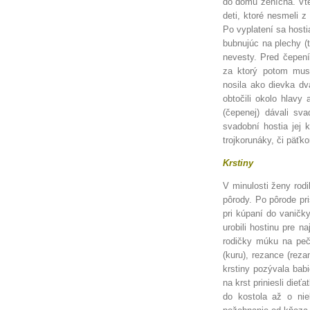
do domu ženícha. Vte
deti, ktoré nesmeli z
Po vyplatení sa host
bubnujúc na plechy (t
nevesty. Pred čepením
za ktorý potom muse
nosila ako dievka dva
obtočili okolo hlavy 
(čepenej) dávali sv
svadobní hostia jej k
trojkorunáky, či päťk
Krstiny
V minulosti ženy rod
pôrody. Po pôrode pri
pri kúpaní do vaničky
urobili hostinu pre n
rodičky múku na peče
(kuru), rezance (reza
krstiny pozývala bab
na krst priniesli dieť
do kostola až o nie