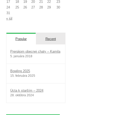
17
18
19
20
21
22
23
24
25
26
27
28
29
30
31
« júl
Popular
Recent
Prenájom obecnej chaty – Kamila
5. januára 2018
Bowling 2025
15. februára 2025
Úcta k starším – 2024
28. októbra 2024