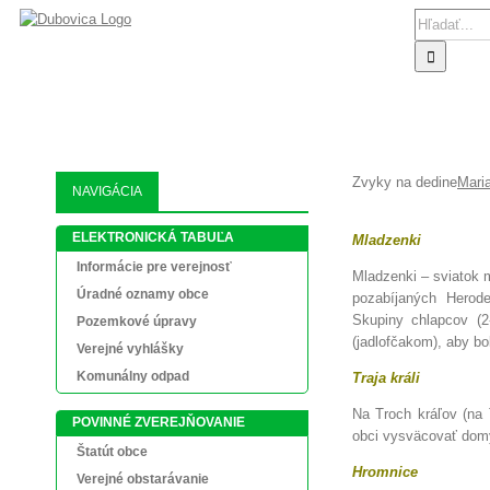
Skip
Search
to
for:
content
AKTUALIT
Zvyky na dedine
Mari
NAVIGÁCIA
ELEKTRONICKÁ TABUĽA
Mladzenki
Informácie pre verejnosť
Mladzenki – sviatok m
Úradné oznamy obce
pozabíjaných Herode
Skupiny chlapcov (2
Pozemkové úpravy
(jadlofčakom), aby bo
Verejné vyhlášky
Komunálny odpad
Traja králi
Na Troch kráľov (na 
POVINNÉ ZVEREJŇOVANIE
obci vysväcovať domy
Štatút obce
Hromnice
Verejné obstarávanie