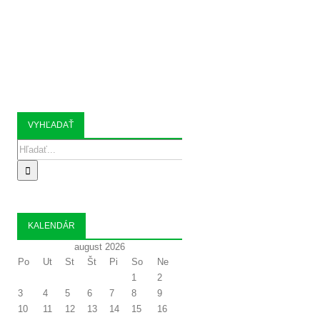
 ORGANIZÁCIE
KONTAKT
VYHĽADAŤ
Search
for:
KALENDÁR
august 2026
Po
Ut
St
Št
Pi
So
Ne
1
2
3
4
5
6
7
8
9
10
11
12
13
14
15
16