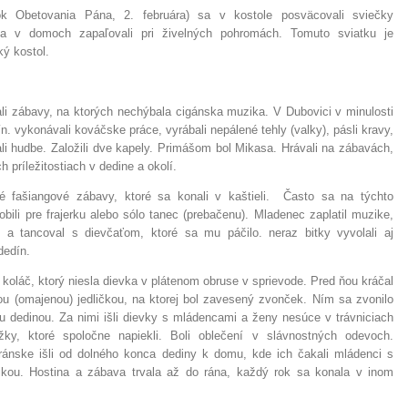
ok Obetovania Pána, 2. februára) sa v kostole posväcovali sviečky
 sa v domoch zapaľovali pri živelných pohromách. Tomuto sviatku je
ý kostol.
li zábavy, na ktorých nechýbala cigánska muzika. V Dubovici v minulosti
ín. vykonávali kováčske práce, vyrábali nepálené tehly (valky), pásli kravy,
li hudbe. Založili dve kapely. Primášom bol Mikasa. Hrávali na zábavách,
 príležitostiach v dedine a okolí.
 fašiangové zábavy, ktoré sa konali v kaštieli. Často sa na týchto
ili pre frajerku alebo sólo tanec (prebačenu). Mladenec zaplatil muzike,
u a tancoval s dievčaťom, ktoré sa mu páčilo. neraz bitky vyvolali aj
dedín.
 koláč, ktorý niesla dievka v plátenom obruse v sprievode. Pred ňou kráčal
 (omajenou) jedličkou, na ktorej bol zavesený zvonček. Ním sa zvonilo
u dedinou. Za nimi išli dievky s mládencami a ženy nesúce v trávniciach
žky, ktoré spoločne napiekli. Boli oblečení v slávnostných odevoch.
teránske išli od dolného konca dediny k domu, kde ich čakali mládenci s
kou. Hostina a zábava trvala až do rána, každý rok sa konala v inom