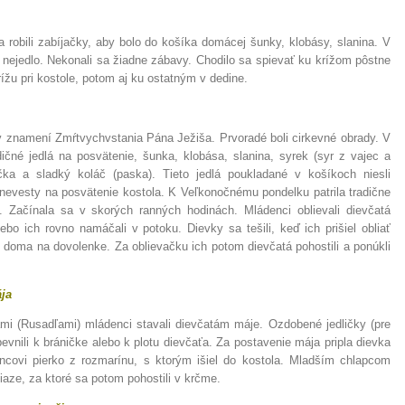
 robili zabíjačky, aby bolo do košíka domácej šunky, klobásy, slanina. V
 nejedlo. Nekonali sa žiadne zábavy. Chodilo sa spievať ku krížom pôstne
rížu pri kostole, potom aj ku ostatným v dedine.
v znamení Zmŕtvychvstania Pána Ježiša. Prvoradé boli cirkevné obrady. V
dičné jedlá na posvätenie, šunka, klobása, slanina, syrek (syr z vajec a
íčka a sladký koláč (paska). Tieto jedlá poukladané v košíkoch niesli
nevesty na posvätenie kostola. K Veľkonočnému pondelku patrila tradične
). Začínala sa v skorých ranných hodinách. Mládenci oblievali dievčatá
lebo ich rovno namáčali v potoku. Dievky sa tešili, keď ich prišiel obliať
e doma na dovolenke. Za oblievačku ich potom dievčatá pohostili a ponúkli
ája
mi (Rusadľami) mládenci stavali dievčatám máje. Ozdobené jedličky (pre
pevnili k bráničke alebo k plotu dievčaťa. Za postavenie mája pripla dievka
ncovi pierko z rozmarínu, s ktorým išiel do kostola. Mladším chlapcom
niaze, za ktoré sa potom pohostili v krčme.