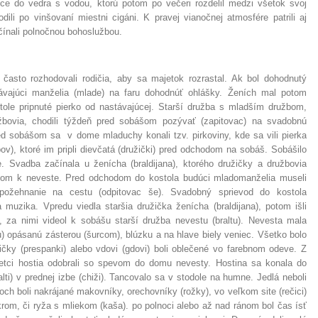
yžice do vedra s vodou, ktorú potom po večeri rozdelil medzi všetok svoj
dili po vinšovaní miestni cigáni. K pravej vianočnej atmosfére patrili aj
čínali polnočnou bohoslužbou.
 často rozhodovali rodičia, aby sa majetok rozrastal. Ak bol dohodnutý
stávajúci manželia (mlade) na faru dohodnúť ohlášky. Ženích mal potom
ole pripnuté pierko od nastávajúcej. Starší družba s mladším družbom,
užbovia, chodili týždeň pred sobášom pozývať (zapitovac) na svadobnú
ed sobášom sa v dome mladuchy konali tzv. pirkoviny, kde sa vili pierka
v), ktoré im pripli dievčatá (družički) pred odchodom na sobáš. Sobášilo
 Svadba začínala u ženícha (braldijana), ktorého družičky a družbovia
vom k neveste. Pred odchodom do kostola budúci mladomanželia museli
 požehnanie na cestu (odpitovac še). Svadobný sprievod do kostola
 muzika. Vpredu viedla staršia družička ženícha (braldijana), potom išli
, za nimi videol k sobášu starší družba nevestu (braltu). Nevesta mala
) opásanú zásterou (šurcom), blúzku a na hlave biely veniec. Všetko bolo
čky (prespanki) alebo vdovi (gdovi) boli oblečené vo farebnom odeve. Z
etci hostia odobrali so spevom do domu nevesty. Hostina sa konala do
alti) v prednej izbe (chiži). Tancovalo sa v stodole na humne. Jedlá neboli
och boli nakrájané makovníky, orechovníky (rožky), vo veľkom site (rečici)
om, či ryža s mliekom (kaša). po polnoci alebo až nad ránom bol čas ísť