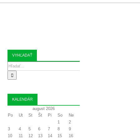
 ORGANIZÁCIE
KONTAKT
VYHĽADAŤ
Search
for:
KALENDÁR
august 2026
Po
Ut
St
Št
Pi
So
Ne
1
2
3
4
5
6
7
8
9
10
11
12
13
14
15
16