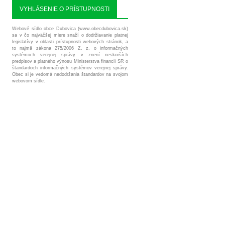
VYHLÁSENIE O PRÍSTUPNOSTI
Webové sídlo obce Dubovica (www.obecdubovica.sk)
sa v čo najväčšej miere snaží o dodržiavanie platnej
legislatívy v oblasti prístupnosti webových stránok, a
to najmä zákona 275/2006 Z. z. o informačných
systémoch verejnej správy v znení neskorších
predpisov a platného výnosu Ministerstva financií SR o
štandardoch informačných systémov verejnej správy.
Obec si je vedomá nedodržania štandardov na svojom
webovom sídle.