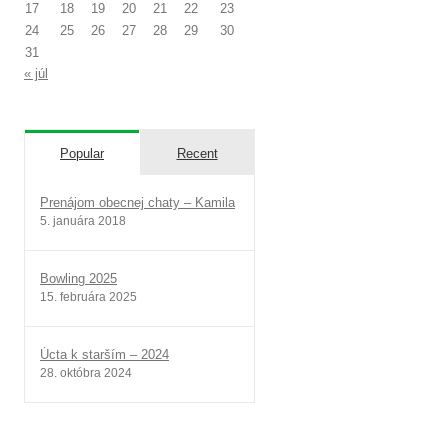
17
18
19
20
21
22
23
24
25
26
27
28
29
30
31
« júl
Popular
Recent
Prenájom obecnej chaty – Kamila
5. januára 2018
Bowling 2025
15. februára 2025
Úcta k starším – 2024
28. októbra 2024