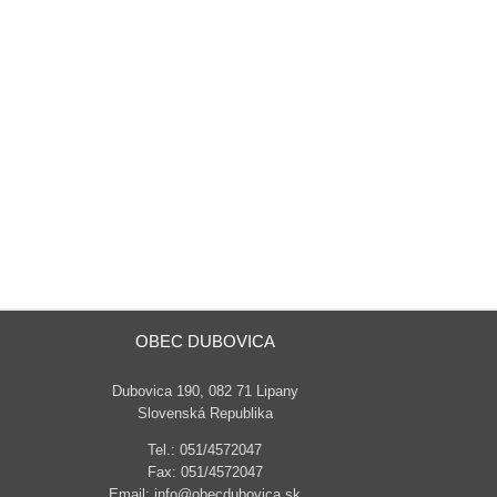
OBEC DUBOVICA
Dubovica 190, 082 71 Lipany
Slovenská Republika
Tel.: 051/4572047
Fax: 051/4572047
Email: info@obecdubovica.sk