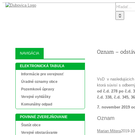
Skip
Search
to
for:
content
AKTUALIT
Oznam – odstáv
NAVIGÁCIA
ELEKTRONICKÁ TABUĽA
Informácie pre verejnosť
VsD v nasledujúcich
Úradné oznamy obce
ktorá súvisí s odbe
Pozemkové úpravy
od č.d. 278 po č.d. 
Verejné vyhlášky
č.d. 338, č.d. 345, 3
Komunálny odpad
7. november 2019 o
POVINNÉ ZVEREJŇOVANIE
Oznam
Štatút obce
Marian Mitera
2019-10
Verejné obstarávanie