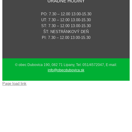
ÚRADNÉ HODINY
PO: 7.30 – 12.00 13.00-15.30
UT: 7.30 – 12.00 13.00-15.30
ST: 7.30 – 12.00 13.00-15.30
ŠT: NESTRÁNKOVÝ DEŇ
PI: 7.30 – 12.00 13.00-15.30
© obec Dubovica 190, 082 71 Lipany, Tel: 051/4572047, E-mail:
info@obecdubovica.sk
Page load link