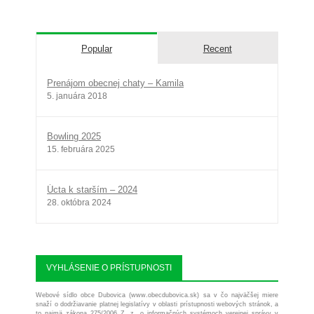
Popular
Recent
Prenájom obecnej chaty – Kamila
5. januára 2018
Bowling 2025
15. februára 2025
Úcta k starším – 2024
28. októbra 2024
VYHLÁSENIE O PRÍSTUPNOSTI
Webové sídlo obce Dubovica (www.obecdubovica.sk) sa v čo najväčšej miere
snaží o dodržiavanie platnej legislatívy v oblasti prístupnosti webových stránok, a
to najmä zákona 275/2006 Z. z. o informačných systémoch verejnej správy v