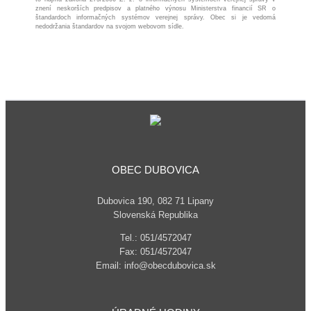
znení neskorších predpisov a platného výnosu Ministerstva financií SR o
štandardoch informačných systémov verejnej správy. Obec si je vedomá
nedodržania štandardov na svojom webovom sídle.
OBEC DUBOVICA
Dubovica 190, 082 71 Lipany
Slovenská Republika
Tel.: 051/4572047
Fax: 051/4572047
Email: info@obecdubovica.sk