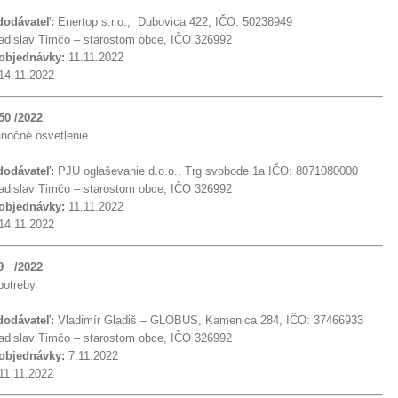
dodávateľ:
Enertop s.r.o., Dubovica 422, IČO: 50238949
dislav Timčo – starostom obce, IČO 326992
 objednávky:
11.11.2022
14.11.2022
50 /2022
ianočné osvetlenie
 dodávateľ:
PJU oglaševanie d.o.o., Trg svobode 1a IČO: 8071080000
dislav Timčo – starostom obce, IČO 326992
 objednávky:
11.11.2022
14.11.2022
49 /2022
potreby
 dodávateľ:
Vladimír Gladiš – GLOBUS, Kamenica 284, IČO: 37466933
dislav Timčo – starostom obce, IČO 326992
objednávky:
7.11.2022
11.11.2022