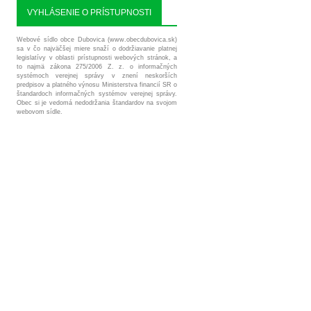
VYHLÁSENIE O PRÍSTUPNOSTI
Webové sídlo obce Dubovica (www.obecdubovica.sk)
sa v čo najväčšej miere snaží o dodržiavanie platnej
legislatívy v oblasti prístupnosti webových stránok, a
to najmä zákona 275/2006 Z. z. o informačných
systémoch verejnej správy v znení neskorších
predpisov a platného výnosu Ministerstva financií SR o
štandardoch informačných systémov verejnej správy.
Obec si je vedomá nedodržania štandardov na svojom
webovom sídle.