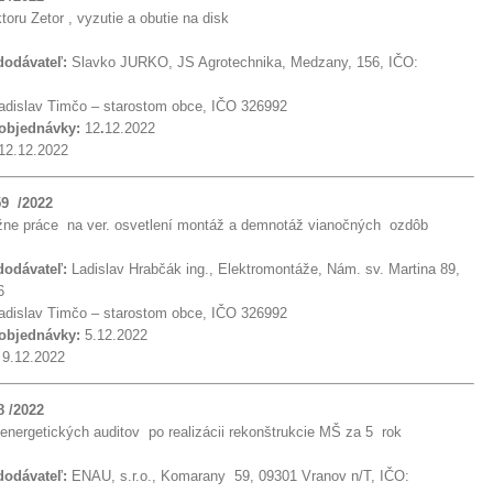
ktoru Zetor , vyzutie a obutie na disk
 dodávateľ:
Slavko JURKO, JS Agrotechnika, Medzany, 156, IČO:
dislav Timčo – starostom obce, IČO 326992
 objednávky:
12
.
12.2022
12.12.2022
59 /2022
žne práce na ver. osvetlení montáž a demnotáž vianočných ozdôb
 dodávateľ:
Ladislav Hrabčák ing., Elektromontáže, Nám. sv. Martina 89,
6
dislav Timčo – starostom obce, IČO 326992
 objednávky:
5.12.2022
:
9.12.2022
8 /2022
energetických auditov po realizácii rekonštrukcie MŠ za 5 rok
 dodávateľ:
ENAU, s.r.o., Komarany 59, 09301 Vranov n/T, IČO: