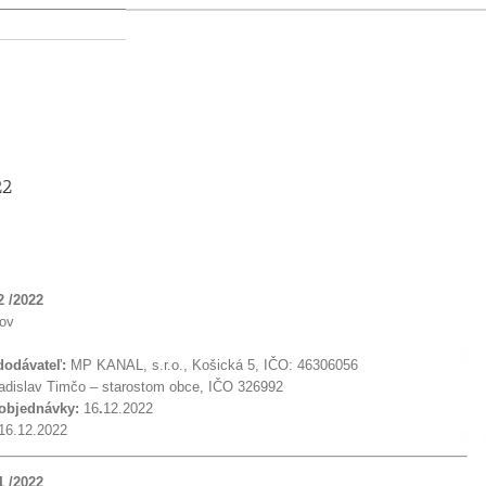
Y
SAMOSPRÁVA
O OBCI
FARNOSŤ
ŠKOLSTVO
SPOLOČENSKÉ
22
2 /2022
lov
 dodávateľ:
MP KANAL, s.r.o., Košická 5, IČO: 46306056
dislav Timčo – starostom obce, IČO 326992
 objednávky:
16
.
12.2022
16.12.2022
1 /2022