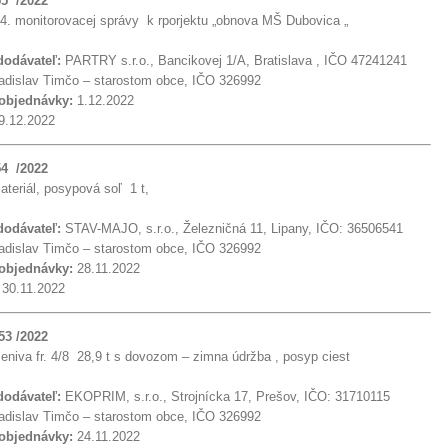
55 /2022
4. monitorovacej správy k rporjektu „obnova MŠ Dubovica „
 dodávateľ:
PARTRY s.r.o., Bancikovej 1/A, Bratislava , IČO 47241241
dislav Timčo – starostom obce, IČO 326992
 objednávky:
1.12.2022
9.12.2022
54 /2022
teriál, posypová soľ 1 t,
 dodávateľ:
STAV-MAJO, s.r.o., Železničná 11, Lipany, IČO: 36506541
dislav Timčo – starostom obce, IČO 326992
 objednávky:
28.11.2022
:
30.11.2022
53 /2022
niva fr. 4/8 28,9 t s dovozom – zimna údržba , posyp ciest
 dodávateľ:
EKOPRIM, s.r.o., Strojnícka 17, Prešov, IČO: 31710115
dislav Timčo – starostom obce, IČO 326992
 objednávky:
24.11.2022