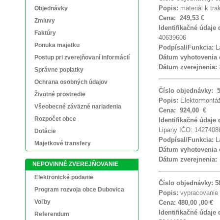
Popis:
materiál k tra
Objednávky
Cena: 249,53 €
Zmluvy
Identifikačné údaje
Faktúry
40639606
Ponuka majetku
Podpísal/Funkcia:
La
Dátum vyhotovenia
Postup pri zverejňovaní informácií
Dátum zverejnenia:
Správne poplatky
Ochrana osobných údajov
Číslo objednávky: 
Životné prostredie
Popis:
Elektormontá
Všeobecné záväzné nariadenia
Cena: 924,00 €
Rozpočet obce
Identifikačné údaje
Lipany IČO: 1427408
Dotácie
Podpísal/Funkcia:
La
Majetkové transfery
Dátum vyhotovenia
Dátum zverejnenia
NEPOVINNÉ ZVEREJŇOVANIE
Elektronické podanie
Číslo objednávky: 5
Program rozvoja obce Dubovica
Popis:
vypracovanie 
Voľby
Cena: 480,00 ,00 €
Identifikačné údaje
Referendum