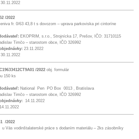
:
30.11.2022
52 /2022
niva fr. 0/63 43,8 t s dovozom – uprava parkoviska pri cintoríne
 dodávateľ:
EKOPRIM, s.r.o., Strojnícka 17, Prešov, IČO: 31710115
dislav Timčo – starostom obce, IČO 326992
 objednávky:
23.11.2022
:
30.11.2022
 C19633412CT9A01 /2022
obj. formulár
ou 150 ks
 dodávateľ:
National Pen PO Box 0013 , Bratislava
dislav Timčo – starostom obce, IČO 326992
 objednávky:
14.11.2022
14.11.2022
51 /2022
u Vás vodinštalaterské práce s dodaním materiálu – 2ks zásobníky