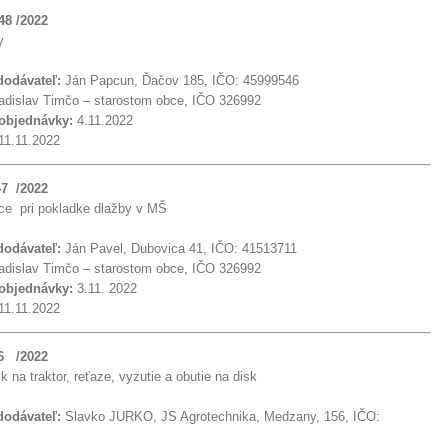
48 /2022
vy
 dodávateľ:
Ján Papcun, Ďačov 185, IČO: 45999546
dislav Timčo – starostom obce, IČO 326992
 objednávky:
4.11.2022
11.11.2022
47 /2022
ce pri pokladke dlažby v MŠ
 dodávateľ:
Ján Pavel, Dubovica 41, IČO: 41513711
dislav Timčo – starostom obce, IČO 326992
 objednávky:
3.11. 2022
11.11.2022
46 /2022
k na traktor, reťaze, vyzutie a obutie na disk
 dodávateľ:
Slavko JURKO, JS Agrotechnika, Medzany, 156, IČO: