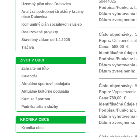
50444026
Územný plán obce Dubovica
Podpísal/Funkcia:
La
Analýza podrobnej štruktúry krajiny
Dátum vyhotovenia
obce Dubovica
Dátum zverejnenia:
Komunitný plán sociálnych služieb
Realizované projekty
Číslo objednávky: 
Stavebný zákon od 1.4.2025
Popis:
Ochranné siet
Cena: 588,00 €
Tlačivá
Identifikačné údaje
Podpísal/Funkcia:
La
ŽIVOT V OBCI
Dátum vyhotovenia
Zahrajte mi túto
Dátum zverejnenia
Kalendár
Aktuálne športové podujatia
Číslo objednávky: 
Aktuálne kultúrne podujatia
Popis:
Vypracovanie
Cena:780,00 €
Kam za športom
Identifikačné údaje
Podnikatelia a služby
Podpísal/Funkcia:
La
Dátum vyhotovenia
KRONIKA OBCE
Dátum zverejnenia
Kronika obce