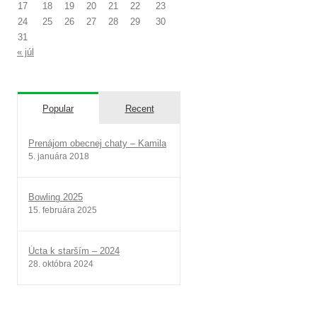
17
18
19
20
21
22
23
24
25
26
27
28
29
30
31
« júl
Popular
Recent
Prenájom obecnej chaty – Kamila
5. januára 2018
Bowling 2025
15. februára 2025
Úcta k starším – 2024
28. októbra 2024