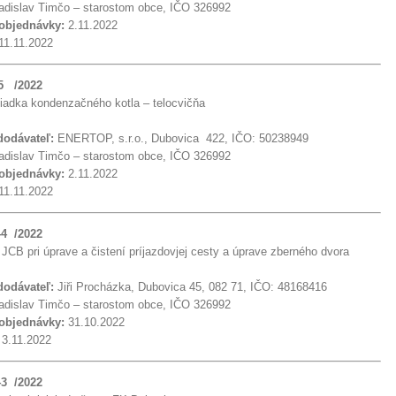
dislav Timčo – starostom obce, IČO 326992
 objednávky:
2.11.2022
11.11.2022
45 /2022
liadka kondenzačného kotla – telocvičňa
 dodávateľ:
ENERTOP, s.r.o., Dubovica 422, IČO: 50238949
dislav Timčo – starostom obce, IČO 326992
 objednávky:
2.11.2022
11.11.2022
44 /2022
 JCB pri úprave a čistení príjazdovjej cesty a úprave zberného dvora
 dodávateľ:
Jiři Procházka, Dubovica 45, 082 71, IČO: 48168416
dislav Timčo – starostom obce, IČO 326992
 objednávky:
31.10.2022
:
3.11.2022
43 /2022