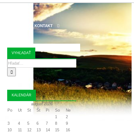
 ORGANIZÁCIE
KONTAKT
VYHĽADAŤ
Search
for:
KALENDÁR
august 2026
Po
Ut
St
Št
Pi
So
Ne
1
2
3
4
5
6
7
8
9
10
11
12
13
14
15
16