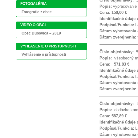
Číslo objednávky: 
FOTOGALÉRIA
Popis:
vypracovanie 
Fotografie z obce
Cena: 150,00 €
Identifikačné údaje
Podpísal/Funkcia:
La
VIDEO O OBCI
Dátum vyhotovenia
Obec Dubovica – 2019
Dátum zverejnenia:
VYHLÁSENIE O PRÍSTUPNOSTI
Číslo objednávky: 
Vyhlásenie o prístupnosti
Popis:
všeobecný ma
Cena: 571,83 €
Identifikačné údaje
Podpísal/Funkcia:
La
Dátum vyhotovenia
Dátum zverejnenia
Číslo objednávky: 
Popis:
dodávka kame
Cena: 587,89 €
Identifikačné údaje
Podpísal/Funkcia:
La
Dátum vyhotovenia