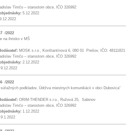
dislav Timčo – starostom obce, IČO 326992
 objednávky:
5.12.2022
9.12.2022
57 /2022
e na ihrisko v MŠ
 dodávateľ:
MOSK s.r.o., Konštantínová 6, 080 01 Prešov, IČO: 48111821
dislav Timčo – starostom obce, IČO 326992
 objednávky:
2.12.2022
:
9.12.2022
56 /2022
 súťažných podkladov, Údržva miestnych komunikácii v obci Dubovica“
 dodávateľ:
ORIM-THENDER s.r.o., Ružová 25, Sabinov
dislav Timčo – starostom obce, IČO 326992
 objednávky:
1.12.2022
:
9.1.2022