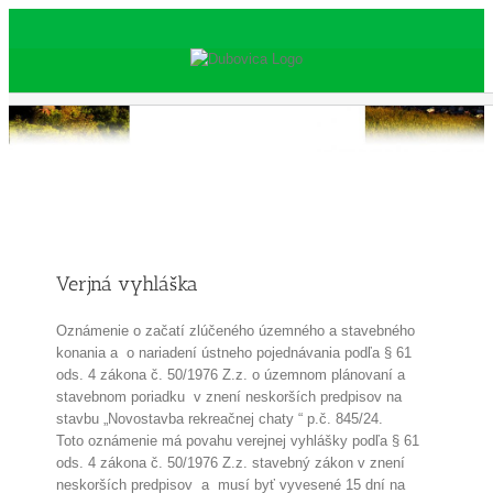
Skip
to
content
Verjná vyhláška
Oznámenie o začatí zlúčeného územného a stavebného
konania a o nariadení ústneho pojednávania podľa § 61
ods. 4 zákona č. 50/1976 Z.z. o územnom plánovaní a
stavebnom poriadku v znení neskorších predpisov na
stavbu „Novostavba rekreačnej chaty “ p.č. 845/24.
Toto oznámenie má povahu verejnej vyhlášky podľa § 61
ods. 4 zákona č. 50/1976 Z.z. stavebný zákon v znení
neskorších predpisov a musí byť vyvesené 15 dní na