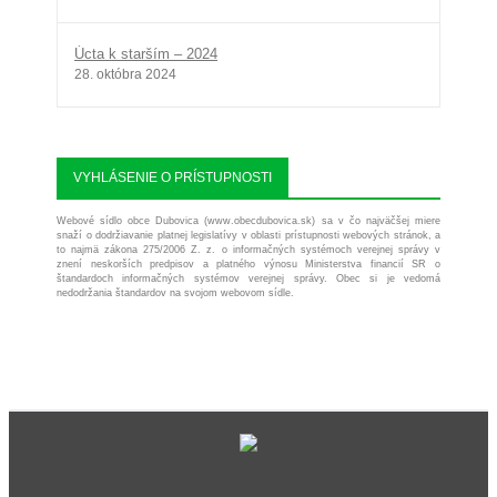
Úcta k starším – 2024
28. októbra 2024
VYHLÁSENIE O PRÍSTUPNOSTI
Webové sídlo obce Dubovica (www.obecdubovica.sk) sa v čo najväčšej miere
snaží o dodržiavanie platnej legislatívy v oblasti prístupnosti webových stránok, a
to najmä zákona 275/2006 Z. z. o informačných systémoch verejnej správy v
znení neskorších predpisov a platného výnosu Ministerstva financií SR o
štandardoch informačných systémov verejnej správy. Obec si je vedomá
nedodržania štandardov na svojom webovom sídle.