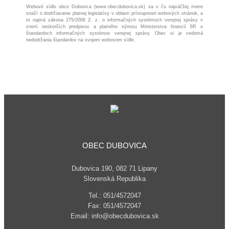
Webové sídlo obce Dubovica (www.obecdubovica.sk) sa v čo najväčšej miere
snaží o dodržiavanie platnej legislatívy v oblasti prístupnosti webových stránok, a
to najmä zákona 275/2006 Z. z. o informačných systémoch verejnej správy v
znení neskorších predpisov a platného výnosu Ministerstva financií SR o
štandardoch informačných systémov verejnej správy. Obec si je vedomá
nedodržania štandardov na svojom webovom sídle.
OBEC DUBOVICA
Dubovica 190, 082 71 Lipany
Slovenská Republika
Tel.: 051/4572047
Fax: 051/4572047
Email: info@obecdubovica.sk