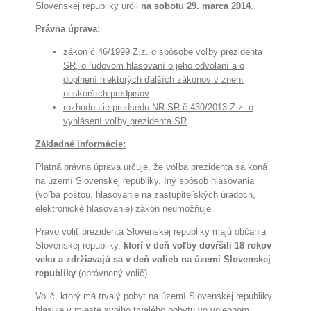
Slovenskej republiky určil
na sobotu 29. marca 2014
.
Právna úprava:
zákon č.46/1999 Z.z. o spôsobe voľby prezidenta
SR, o ľudovom hlasovaní o jeho odvolaní a o
doplnení niektorých ďalších zákonov v znení
neskorších predpisov
rozhodnutie predsedu NR SR č.430/2013 Z.z. o
vyhlásení voľby prezidenta SR
Základné informácie:
Platná právna úprava určuje, že voľba prezidenta sa koná
na území Slovenskej republiky. Iný spôsob hlasovania
(voľba poštou, hlasovanie na zastupiteľských úradoch,
elektronické hlasovanie) zákon neumožňuje.
Právo voliť prezidenta Slovenskej republiky majú občania
Slovenskej republiky,
ktorí v deň voľby dovŕšili 18 rokov
veku a zdržiavajú sa v deň volieb na území Slovenskej
republiky
(oprávnený volič).
Volič, ktorý má trvalý pobyt na území Slovenskej republiky
hlasuje v mieste svojho trvalého pobytu vo volebnom