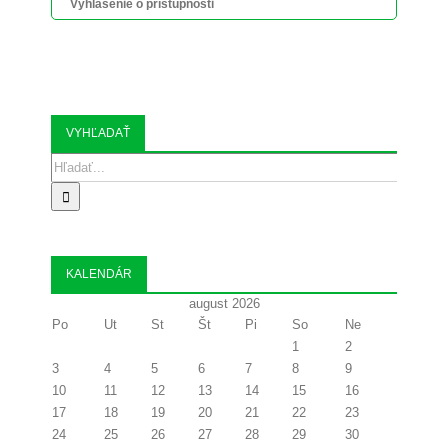
Vyhlásenie o prístupnosti
VYHĽADAŤ
Search
for:
KALENDÁR
august 2026
Po
Ut
St
Št
Pi
So
Ne
1
2
3
4
5
6
7
8
9
10
11
12
13
14
15
16
17
18
19
20
21
22
23
24
25
26
27
28
29
30