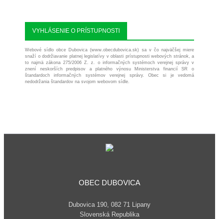
VYHLÁSENIE O PRÍSTUPNOSTI
Webové sídlo obce Dubovica (www.obecdubovica.sk) sa v čo najväčšej miere
snaží o dodržiavanie platnej legislatívy v oblasti prístupnosti webových stránok, a
to najmä zákona 275/2006 Z. z. o informačných systémoch verejnej správy v
znení neskorších predpisov a platného výnosu Ministerstva financií SR o
štandardoch informačných systémov verejnej správy. Obec si je vedomá
nedodržania štandardov na svojom webovom sídle.
OBEC DUBOVICA
Dubovica 190, 082 71 Lipany
Slovenská Republika