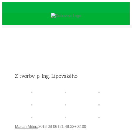
Skip
to
content
Z tvorby p. Ing. Lipovského
Marian Mitera
2018-08-06T21:48:32+02:00