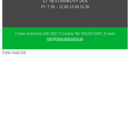
ŠT: NESTRÁNKOVÝ DEŇ
PI: 7.30 – 12.00 13.00-15.30
© obec Dubovica 190, 082 71 Lipany, Tel: 051/4572047, E-mail:
info@obecdubovica.sk
Page load link