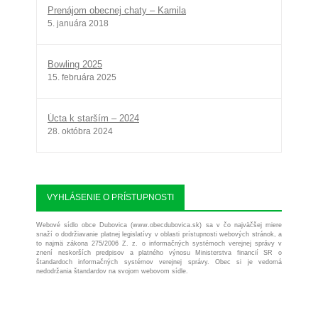
Prenájom obecnej chaty – Kamila
5. januára 2018
Bowling 2025
15. februára 2025
Úcta k starším – 2024
28. októbra 2024
VYHLÁSENIE O PRÍSTUPNOSTI
Webové sídlo obce Dubovica (www.obecdubovica.sk) sa v čo najväčšej miere
snaží o dodržiavanie platnej legislatívy v oblasti prístupnosti webových stránok, a
to najmä zákona 275/2006 Z. z. o informačných systémoch verejnej správy v
znení neskorších predpisov a platného výnosu Ministerstva financií SR o
štandardoch informačných systémov verejnej správy. Obec si je vedomá
nedodržania štandardov na svojom webovom sídle.