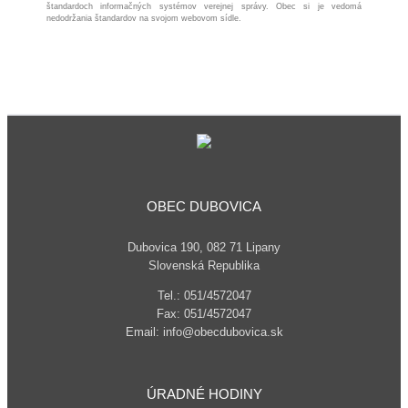
štandardoch informačných systémov verejnej správy. Obec si je vedomá
nedodržania štandardov na svojom webovom sídle.
OBEC DUBOVICA
Dubovica 190, 082 71 Lipany
Slovenská Republika
Tel.: 051/4572047
Fax: 051/4572047
Email: info@obecdubovica.sk
ÚRADNÉ HODINY