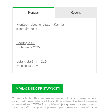
Popular
Recent
Prenájom obecnej chaty – Kamila
5. januára 2018
Bowling 2025
15. februára 2025
Úcta k starším – 2024
28. októbra 2024
VYHLÁSENIE O PRÍSTUPNOSTI
Webové sídlo obce Dubovica (www.obecdubovica.sk) sa v čo najväčšej miere
snaží o dodržiavanie platnej legislatívy v oblasti prístupnosti webových stránok, a
to najmä zákona 275/2006 Z. z. o informačných systémoch verejnej správy v
znení neskorších predpisov a platného výnosu Ministerstva financií SR o