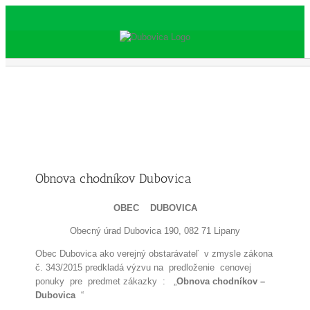
Skip
to
content
Obnova chodníkov Dubovica
OBEC DUBOVICA
Obecný úrad Dubovica 190, 082 71 Lipany
Obec Dubovica ako verejný obstarávateľ v zmysle zákona
č. 343/2015 predkladá výzvu na predloženie cenovej
ponuky pre predmet zákazky : „
Obnova chodníkov –
Dubovica
“