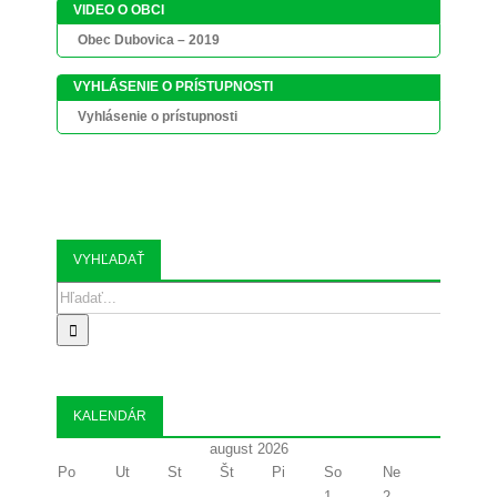
VIDEO O OBCI
Obec Dubovica – 2019
VYHLÁSENIE O PRÍSTUPNOSTI
Vyhlásenie o prístupnosti
VYHĽADAŤ
Search
for:
KALENDÁR
august 2026
Po
Ut
St
Št
Pi
So
Ne
1
2