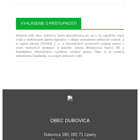
VYHLÁSENIE O PRÍSTUPNOSTI
Webové sídlo obce Dubovica (www.obecdubovica.sk) sa v čo najväčšej miere
snaží o dodržiavanie platnej legislatívy v oblasti prístupnosti webových stránok, a
to najmä zákona 275/2006 Z. z. o informačných systémoch verejnej správy v
znení neskorších predpisov a platného výnosu Ministerstva financií SR o
štandardoch informačných systémov verejnej správy. Obec si je vedomá
nedodržania štandardov na svojom webovom sídle.
OBEC DUBOVICA
Dubovica 190, 082 71 Lipany