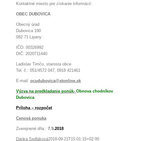
Kontaktné miesto pre získanie informácií:
OBEC DUBOVICA
Obecný úrad
Dubovica 190
082 71 Lipany
IČO: 00326992
DIČ: 2020711440
Ladislav Timčo, starosta obce
Tel. č.: 051/4572 047, 0918 421461
E-mail:
ocudubovica@stonline.sk
Výzva na predkladanie ponúk-
Obnova chodníkov
Dubovica
Príloha – rozpočet
Cenová ponuka
Zverejnené dňa :
7.9
.
2018
Danka Sedláková
2018-09-21T15:01:15+02:00