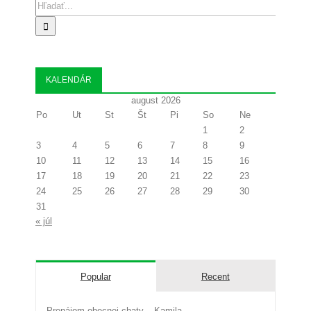
Search
for:
KALENDÁR
august 2026
Po
Ut
St
Št
Pi
So
Ne
1
2
3
4
5
6
7
8
9
10
11
12
13
14
15
16
17
18
19
20
21
22
23
24
25
26
27
28
29
30
31
« júl
Popular
Recent
Prenájom obecnej chaty – Kamila