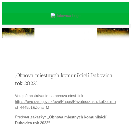
Skip
to
content
„Obnova miestnych komunikácií Dubovica
rok 2022“.
Verejné obstrávanie na obnovu ciest link:
https://evo.uvo.gov.sk/evo/Pages/Privates/ZakazkaDetail.aspx?
id=444951&Zona=M
Predmet zákazky:
„Obnova miestnych komunikácií
Dubovica rok 2022“
.