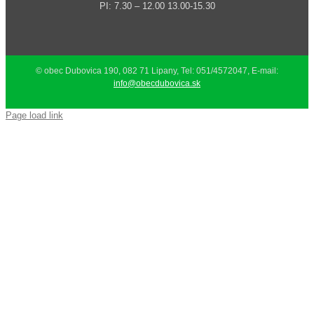
PI: 7.30 – 12.00 13.00-15.30
© obec Dubovica 190, 082 71 Lipany, Tel: 051/4572047, E-mail:
info@obecdubovica.sk
Page load link