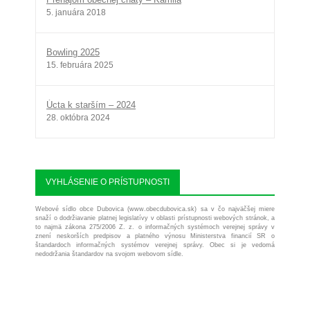
5. januára 2018
Bowling 2025
15. februára 2025
Úcta k starším – 2024
28. októbra 2024
VYHLÁSENIE O PRÍSTUPNOSTI
Webové sídlo obce Dubovica (www.obecdubovica.sk) sa v čo najväčšej miere
snaží o dodržiavanie platnej legislatívy v oblasti prístupnosti webových stránok, a
to najmä zákona 275/2006 Z. z. o informačných systémoch verejnej správy v
znení neskorších predpisov a platného výnosu Ministerstva financií SR o
štandardoch informačných systémov verejnej správy. Obec si je vedomá
nedodržania štandardov na svojom webovom sídle.