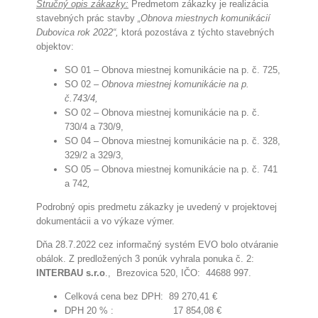
Stručný opis zákazky:
Predmetom zákazky je realizácia
stavebných prác stavby
„Obnova miestnych komunikácií
Dubovica rok 2022“,
ktorá pozostáva z týchto stavebných
objektov:
SO 01 – Obnova miestnej komunikácie na p. č. 725,
SO 02 –
Obnova miestnej komunikácie na p.
č.743/4,
SO 02 – Obnova miestnej komunikácie na p. č.
730/4 a 730/9,
SO 04 – Obnova miestnej komunikácie na p. č. 328,
329/2 a 329/3,
SO 05 – Obnova miestnej komunikácie na p. č. 741
a 742
,
Podrobný opis predmetu zákazky je uvedený v projektovej
dokumentácii a vo výkaze výmer.
Dňa 28.7.2022 cez informačný systém EVO bolo otváranie
obálok. Z predložených 3 ponúk vyhrala ponuka č. 2:
INTERBAU s.r.o
., Brezovica 520, IČO: 44688 997.
Celková cena bez DPH: 89 270,41 €
DPH 20 % : 17 854,08 €