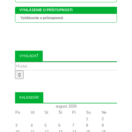
VYHLÁSENIE O PRÍSTUPNOSTI
Vyhlásenie o prístupnosti
VYHĽADAŤ
Search
for:
KALENDÁR
august 2026
Po
Ut
St
Št
Pi
So
Ne
1
2
3
4
5
6
7
8
9
10
11
12
13
14
15
16