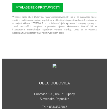
VYHLÁSENIE O PRÍSTUPNOSTI
Webové sídlo obce Dubovica (www.obecdubovica.sk) sa v čo najväčšej miere
snaží o dodržiavanie platnej legislatívy v oblasti prístupnosti webových stránok, a
to najmä zákona 275/2006 Z. z. o informačných systémoch verejnej správy v
znení neskorších predpisov a platného výnosu Ministerstva financií SR o
štandardoch informačných systémov verejnej správy. Obec si je vedomá
nedodržania štandardov na svojom webovom sídle.
OBEC DUBOVICA
Dubovica 190, 082 71 Lipany
Slovenská Republika
Tel.: 051/4572047