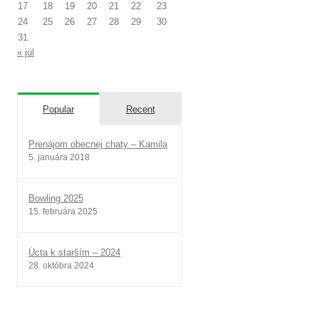
17
18
19
20
21
22
23
24
25
26
27
28
29
30
31
« júl
Popular
Recent
Prenájom obecnej chaty – Kamila
5. januára 2018
Bowling 2025
15. februára 2025
Úcta k starším – 2024
28. októbra 2024