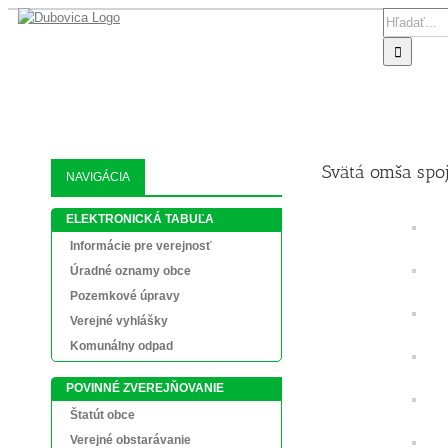
Skip
Search
to
for:
content
AKTUALIT
Svätá omša spo
NAVIGÁCIA
ELEKTRONICKÁ TABUĽA
Informácie pre verejnosť
Úradné oznamy obce
Pozemkové úpravy
Verejné vyhlášky
Komunálny odpad
POVINNÉ ZVEREJŇOVANIE
Štatút obce
Verejné obstarávanie