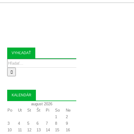
 ORGANIZÁCIE
KONTAKT
VYHĽADAŤ
Search
for:
KALENDÁR
august 2026
Po
Ut
St
Št
Pi
So
Ne
1
2
3
4
5
6
7
8
9
10
11
12
13
14
15
16