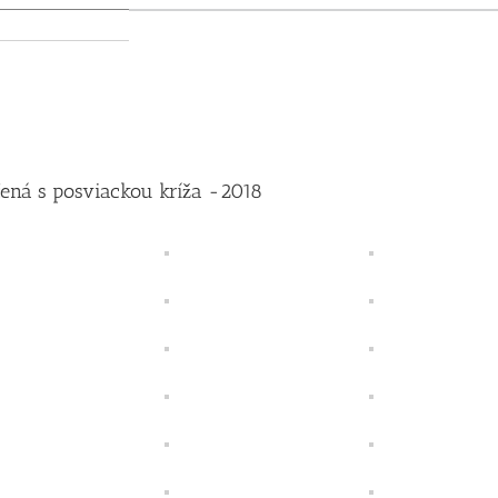
Y
SAMOSPRÁVA
O OBCI
FARNOSŤ
ŠKOLSTVO
SPOLOČENSKÉ
jená s posviackou kríža -2018