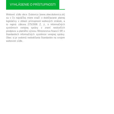
VYHLÁSENIE O PRÍSTUPNOSTI
Webové sídlo obce Dubovica (www.obecdubovica.sk)
sa v čo najväčšej miere snaží o dodržiavanie platnej
legislatívy v oblasti prístupnosti webových stránok, a
to najmä zákona 275/2006 Z. z. o informačných
systémoch verejnej správy v znení neskorších
predpisov a platného výnosu Ministerstva financií SR o
štandardoch informačných systémov verejnej správy.
Obec si je vedomá nedodržania štandardov na svojom
webovom sídle.