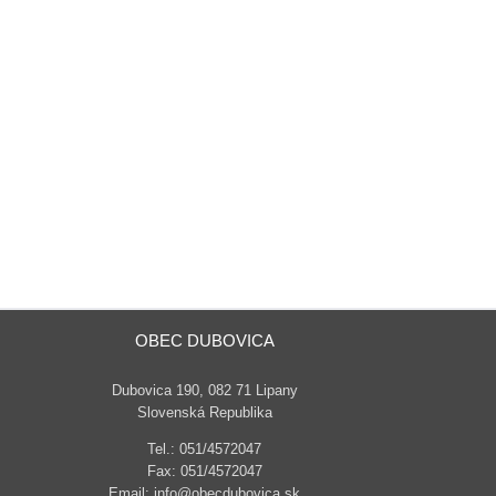
OBEC DUBOVICA
Dubovica 190, 082 71 Lipany
Slovenská Republika
Tel.: 051/4572047
Fax: 051/4572047
Email: info@obecdubovica.sk