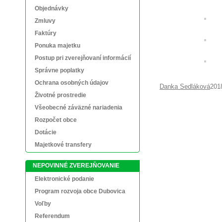
Objednávky
Zmluvy
Faktúry
Ponuka majetku
Postup pri zverejňovaní informácií
Správne poplatky
Ochrana osobných údajov
Danka Sedláková
201
Životné prostredie
Všeobecné záväzné nariadenia
Rozpočet obce
Dotácie
Majetkové transfery
NEPOVINNÉ ZVEREJŇOVANIE
Elektronické podanie
Program rozvoja obce Dubovica
Voľby
Referendum