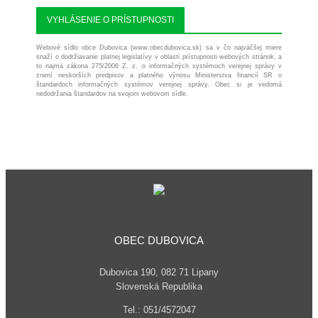
VYHLÁSENIE O PRÍSTUPNOSTI
Webové sídlo obce Dubovica (www.obecdubovica.sk) sa v čo najväčšej miere
snaží o dodržiavanie platnej legislatívy v oblasti prístupnosti webových stránok, a
to najmä zákona 275/2006 Z. z. o informačných systémoch verejnej správy v
znení neskorších predpisov a platného výnosu Ministerstva financií SR o
štandardoch informačných systémov verejnej správy. Obec si je vedomá
nedodržania štandardov na svojom webovom sídle.
OBEC DUBOVICA
Dubovica 190, 082 71 Lipany
Slovenská Republika
Tel.: 051/4572047