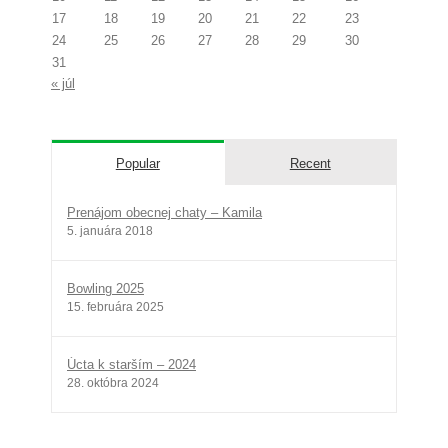
17
18
19
20
21
22
23
24
25
26
27
28
29
30
31
« júl
Popular
Recent
Prenájom obecnej chaty – Kamila
5. januára 2018
Bowling 2025
15. februára 2025
Úcta k starším – 2024
28. októbra 2024