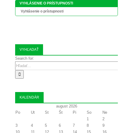
VYHLÁSENIE O PRÍSTUPNOSTI
Vyhlásenie o prístupnosti
VYHĽADAŤ
Search for:
KALENDÁR
august 2026
Po
Ut
St
Št
Pi
So
Ne
1
2
3
4
5
6
7
8
9
10
11
12
13
14
15
16