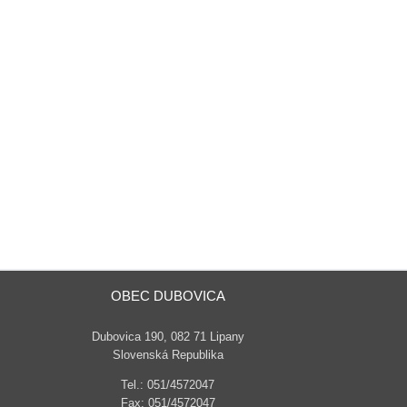
OBEC DUBOVICA
Dubovica 190, 082 71 Lipany
Slovenská Republika
Tel.: 051/4572047
Fax: 051/4572047