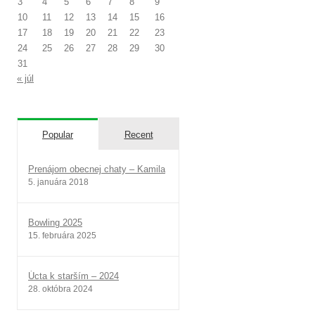
3
4
5
6
7
8
9
10
11
12
13
14
15
16
17
18
19
20
21
22
23
24
25
26
27
28
29
30
31
« júl
Popular
Recent
Prenájom obecnej chaty – Kamila
5. januára 2018
Bowling 2025
15. februára 2025
Úcta k starším – 2024
28. októbra 2024