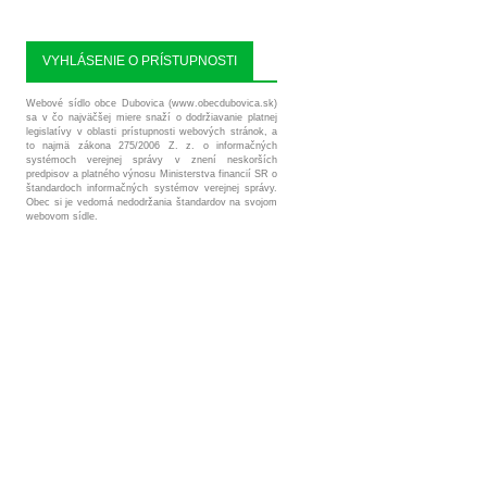
VYHLÁSENIE O PRÍSTUPNOSTI
Webové sídlo obce Dubovica (www.obecdubovica.sk)
sa v čo najväčšej miere snaží o dodržiavanie platnej
legislatívy v oblasti prístupnosti webových stránok, a
to najmä zákona 275/2006 Z. z. o informačných
systémoch verejnej správy v znení neskorších
predpisov a platného výnosu Ministerstva financií SR o
štandardoch informačných systémov verejnej správy.
Obec si je vedomá nedodržania štandardov na svojom
webovom sídle.