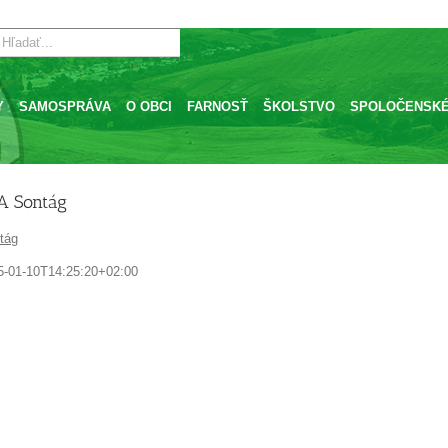
Y
SAMOSPRÁVA
O OBCI
FARNOSŤ
ŠKOLSTVO
SPOLOČENSKÉ
 Sontág
tág
5-01-10T14:25:20+02:00