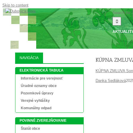
Skip to content
Search for:
AKTUALIT
NAVIGÁCIA
KÚPNA ZMLUVA
ELEKTRONICKÁ TABUĽA
KÚPNA ZMLUVA Son
Informácie pre verejnosť
Danka Sedláková
202
Úradné oznamy obce
Pozemkové úpravy
Verejné vyhlášky
Komunálny odpad
POVINNÉ ZVEREJŇOVANIE
Štatút obce