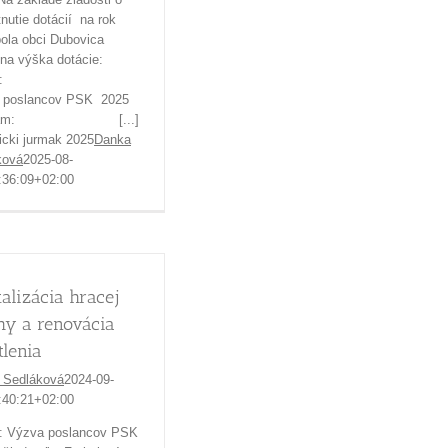
nutie dotácií na rok
bola obci Dubovica
na výška dotácie:
ýzva:
 poslancov PSK 2025
gram: [...]
cki jurmak 2025
Danka
ková
2025-08-
:36:09+02:00
talizácia hracej
hy a renovácia
tlenia
 Sedláková
2024-09-
:40:21+02:00
: Výzva poslancov PSK