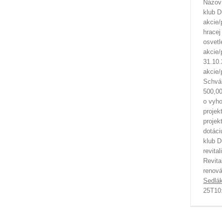
Názov 
klub 
akcie/
hracej
osvetl
akcie/
31.10.
akcie/
Schvál
500,00
o vyho
projek
projek
dotáci
klub D
revital
Revita
renová
Sedlá
25T10