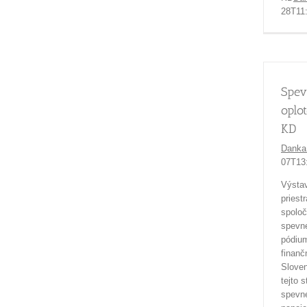
28T11
Spev
oplo
KD
Danka
07T13
Výsta
priest
spoloč
spevne
pódium
finanč
Sloven
tejto 
spevne