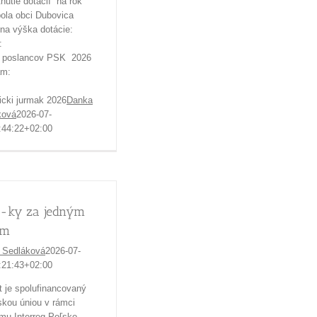
nutie dotácií na rok
bola obci Dubovica
na výška dotácie:
ýzva:
 poslancov PSK 2026
rogram:
cki jurmak 2026
Danka
ková
2026-07-
:44:22+02:00
-ky za jedným
om
 Sedláková
2026-07-
:21:43+02:00
t je spolufinancovaný
kou úniou v rámci
mu Interreg Poľsko –