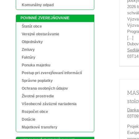
poskyt
Komunálny odpad
2026 
schvál
POVINNÉ ZVEREJŇOVANIE
V
Výzva
Štatút obce
P
Verejné obstarávanie
[...]
Objednávky
Dubovi
Zmluvy
Sedlá
03T14
Faktúry
Ponuka majetku
Postup pri zverejňovaní informácií
Správne poplatky
Ochrana osobných údajov
MAS
Životné prostredie
stol
Všeobecné záväzné nariadenia
Danka
Rozpočet obce
03T09
Dotácie
Projek
Majetkové transfery
Európs
progra