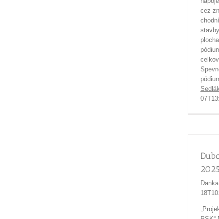
napoje
cez zn
chodní
stavby
plocha
pódium
celkov
Spevne
pódium
Sedlá
07T13
Dubo
202
Danka
18T10
„Proje
PSK“ N