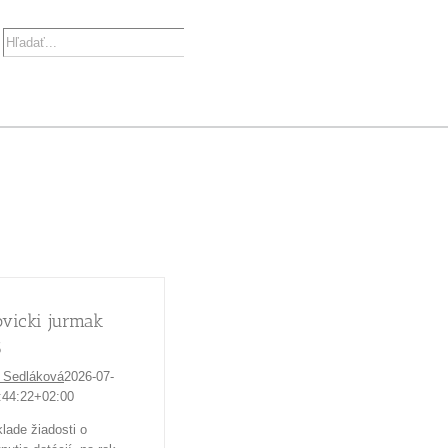
Y
SAMOSPRÁVA
O OBCI
FARNOSŤ
ŠKOLSTVO
SPOLOČENSKÉ
vicki jurmak
6
 Sedláková
2026-07-
:44:22+02:00
lade žiadosti o