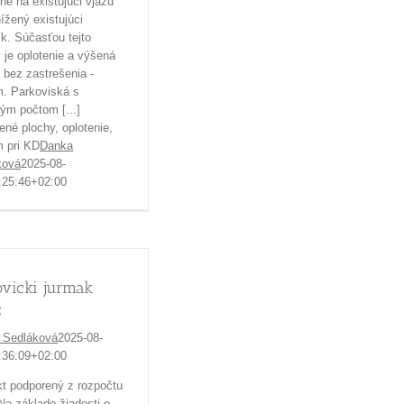
né na existujúci vjazd
ížený existujúci
k. Súčasťou tejto
 je oplotenie a výšená
 bez zastrešenia -
. Parkoviská s
ým počtom [...]
né plochy, oplotenie,
 pri KD
Danka
ková
2025-08-
:25:46+02:00
vicki jurmak
5
 Sedláková
2025-08-
:36:09+02:00
kt podporený z rozpočtu
a základe žiadosti o