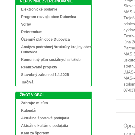
NEPOVINNÉ ZVEREJŇOVANIE
Slove
Elektronické podanie
MAS-k
Program rozvoja obce Dubovica
Trojdň
prinie
Voľby
cyklo
Referendum
Festiv
Územný plán obce Dubovica
júna 
Analýza podrobnej štruktúry krajiny obce
Partn
Dubovica
MAS 
Komunitný plán sociálnych služieb
uskuto
stretn
Realizované projekty
„MAS-k
Stavebný zákon od 1.4.2025
MAS-k
Tlačivá
stolo
07-03
ŽIVOT V OBCI
Zahrajte mi túto
Kalendár
Aktuálne športové podujatia
Opra
Aktuálne kultúrne podujatia
prie
Kam za športom