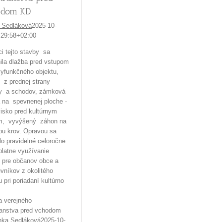
odom KD
 Sedláková
2025-10-
:29:58+02:00
i tejto stavby sa
la dlažba pred vstupom
yfunkčného objektu,
 z prednej strany
y a schodov, zámková
 na spevnenej ploche -
isko pred kultúrnym
, vyvýšený záhon na
u krov. Opravou sa
ilo pravidelné celoročne
latne využívanie
 pre občanov obce a
vníkov z okolitého
u pri poriadaní kultúrno
a verejného
ranstva pred vchodom
nka Sedláková
2025-10-