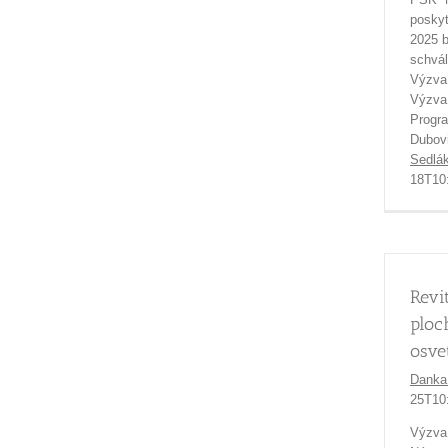
poskyt
2025 
schvál
V
Výzva
Pro
Dubovi
Sedlá
18T10
Revi
ploc
osve
Danka
25T10
Výzva