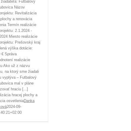
žiadateľa: Futbalový
Dubovica Názov
projektu: Revitalizácia
 plochy a renovácia
enia Termín realizácie
projektu: 2.1.2024 -
2024 Miesto realizácie
projektu: Prešovský kraj
ená výška dotácie:
 € Správa
dnotení realizácie
tu Ako už z názvu
tu, na ktorý sme žiadali
u vyplýva – Futbalový
ubovica mal v pláne
izovať hraciu [...]
lizácia hracej plochy a
cia osvetlenia
Danka
ková
2024-09-
:40:21+02:00