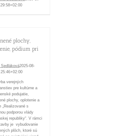
:29:58+02:00
nené plochy,
tenie, pódium pri
 Sedláková
2025-08-
:25:46+02:00
vba verejných
ranstiev pre kultúrne a
enské podujatie,
né plochy, oplotenie a
 „Realizované s
nou podporou vlády
skej republiky“. V rámci
stavby je vybudovanie
ných plôch, ktoré sú