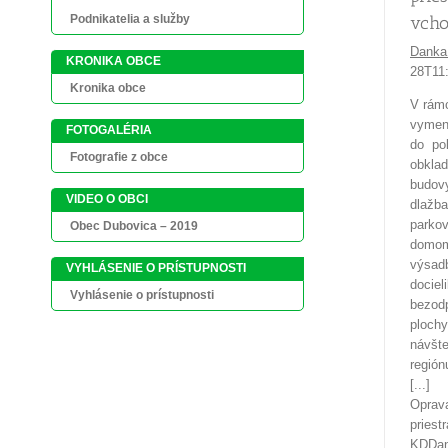
Podnikatelia a služby
vch
Danka
KRONIKA OBCE
28T11
Kronika obce
V rámc
vymeni
FOTOGALÉRIA
do pol
Fotografie z obce
obklad
budov
VIDEO O OBCI
dlažba
parkov
Obec Dubovica – 2019
domom
výsadb
VYHLÁSENIE O PRÍSTUPNOSTI
dociel
Vyhlásenie o prístupnosti
bezodp
plochy
návšte
región
[...]
Oprav
priest
KD
Da