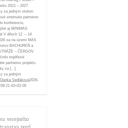
nsko 2021 – 2027.
y za jedným stolom:
ové stretnutie partnerov
slo konferenciu,
výlet aj MINIMAS
al V dňoch 12. – 14.
2026 sa na území MAS
erstvo BACHUREŇ a
STRÁŽE – ČERGOV
čnilo trojdňové
utie partnerov projektu
y za [...]
y za jedným
m
Danka Sedláková
2026-
T09:21:43+02:00
va verejného
stranstva pred